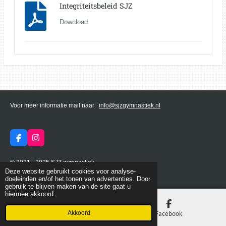
Integriteitsbeleid SJZ
Download
Voor meer informatie mail naar:
info@sjzgymnastiek.nl
F
I
a
n
c
s
© 2021 - 2025 SJZ gymnastiek
e
t
b
a
Deze website gebruikt cookies voor analyse-
Powered by
JouwWeb
o
g
doeleinden en/of het tonen van advertenties. Door
o
r
gebruik te blijven maken van de site gaat u
k
a
hiermee akkoord.
m
Akkoord
E-mailadres
Facebook