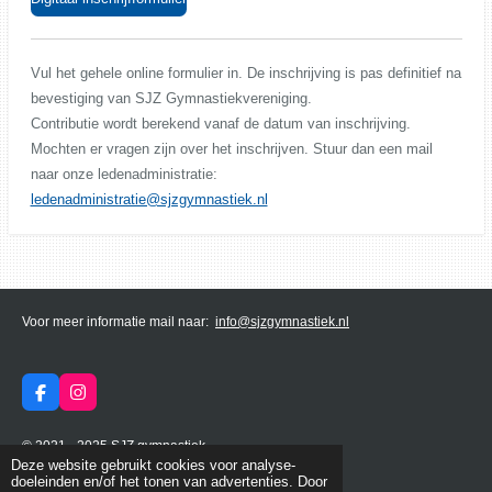
Vul het gehele online formulier in. De inschrijving is pas definitief na
bevestiging van SJZ Gymnastiekvereniging.
Contributie wordt berekend vanaf de datum van inschrijving.
Mochten er vragen zijn over het inschrijven. Stuur dan een mail
naar onze ledenadministratie:
ledenadministratie@sjzgymnastiek.nl
Voor meer informatie mail naar:
info@sjzgymnastiek.nl
F
I
a
n
c
s
© 2021 - 2025 SJZ gymnastiek
e
t
Deze website gebruikt cookies voor analyse-
b
a
Powered by
JouwWeb
doeleinden en/of het tonen van advertenties. Door
o
g