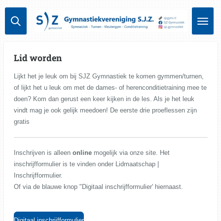
Ga
direct
naar
de
hoofdinhoud
Lid worden
Lijkt het je leuk om bij SJZ Gymnastiek te komen gymmen/turnen,
of lijkt het u leuk om met de dames- of herenconditietraining mee te
doen? Kom dan gerust een keer kijken in de les. Als je het leuk
vindt mag je ook gelijk meedoen! De eerste drie proeflessen zijn
gratis
Inschrijven is alleen
online
mogelijk via onze site. Het
inschrijfformulier is te vinden onder Lidmaatschap |
Inschrijfformulier.
Of via de blauwe knop "Digitaal inschrijfformulier' hiernaast.
Digitaal inschrijfformulier