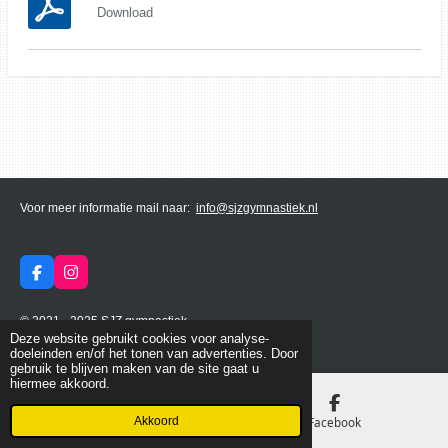
Download
Voor meer informatie mail naar:
info@sjzgymnastiek.nl
F
I
a
n
c
s
© 2021 - 2025 SJZ gymnastiek
e
t
b
a
Deze website gebruikt cookies voor analyse-
Powered by
JouwWeb
o
g
doeleinden en/of het tonen van advertenties. Door
o
r
gebruik te blijven maken van de site gaat u
k
a
hiermee akkoord.
m
Akkoord
E-mailadres
Facebook