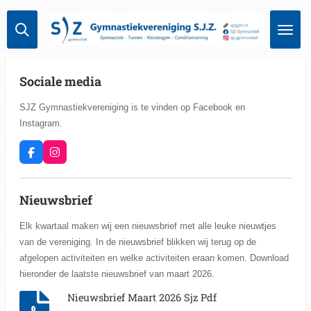
Ga
direct
naar
de
hoofdinhoud
Sociale media
SJZ Gymnastiekvereniging is te vinden op Facebook en
Instagram.
F
I
a
n
c
s
e
t
Nieuwsbrief
b
a
o
g
o
r
Elk kwartaal maken wij een nieuwsbrief met alle leuke nieuwtjes
k
a
m
van de vereniging. In de nieuwsbrief blikken wij terug op de
afgelopen activiteiten en welke activiteiten eraan komen. Download
hieronder de laatste nieuwsbrief van maart 2026.
Nieuwsbrief Maart 2026 Sjz Pdf