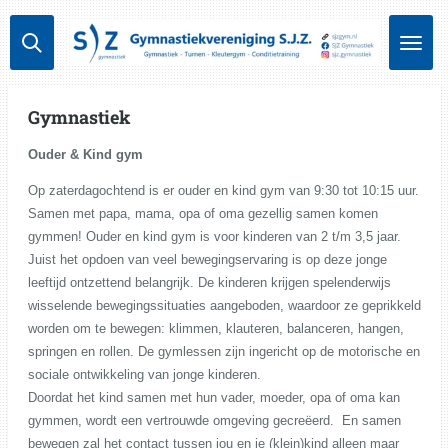
Ga
direct
naar
de
hoofdinhoud
Gymnastiek
Ouder & Kind gym
Op zaterdagochtend is er ouder en kind gym van 9:30 tot 10:15 uur.
Samen met papa, mama, opa of oma gezellig samen komen
gymmen! Ouder en kind gym is voor kinderen van 2 t/m 3,5 jaar.
Juist het opdoen van veel bewegingservaring is op deze jonge
leeftijd ontzettend belangrijk. De kinderen krijgen spelenderwijs
wisselende bewegingssituaties aangeboden, waardoor ze geprikkeld
worden om te bewegen: klimmen, klauteren, balanceren, hangen,
springen en rollen. De gymlessen zijn ingericht op de motorische en
sociale ontwikkeling van jonge kinderen.
Doordat het kind samen met hun vader, moeder, opa of oma kan
gymmen, wordt een vertrouwde omgeving gecreëerd. En samen
bewegen zal het contact tussen jou en je (klein)kind alleen maar