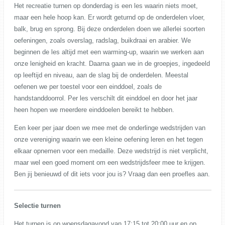
Het recreatie turnen op donderdag is een les waarin niets moet,
maar een hele hoop kan. Er wordt geturnd op de onderdelen vloer,
balk, brug en sprong. Bij deze onderdelen doen we allerlei soorten
oefeningen, zoals overslag, radslag, buikdraai en arabier. We
beginnen de les altijd met een warming-up, waarin we werken aan
onze lenigheid en kracht. Daarna gaan we in de groepjes, ingedeeld
op leeftijd en niveau, aan de slag bij de onderdelen. Meestal
oefenen we per toestel voor een einddoel, zoals de
handstanddoorrol. Per les verschilt dit einddoel en door het jaar
heen hopen we meerdere einddoelen bereikt te hebben.
Een keer per jaar doen we mee met de onderlinge wedstrijden van
onze vereniging waarin we een kleine oefening leren en het tegen
elkaar opnemen voor een medaille. Deze wedstrijd is niet verplicht,
maar wel een goed moment om een wedstrijdsfeer mee te krijgen.
Ben jij benieuwd of dit iets voor jou is? Vraag dan een proefles aan.
Selectie turnen
Het turnen is op woensdagavond van 17:15 tot 20:00 uur en op